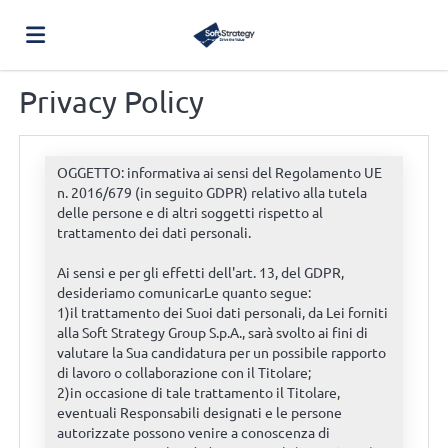
Privacy Policy
Home
Offerte
di
Carica
lavoro
il
Login
CV